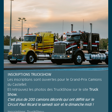
INSCRIPTIONS TRUCKSHOW
Les inscriptions sont ouvertes pour le Grand-Prix Camions
du Castellet.
Et retrouvez les photos des TruckShow sur le site
Truck
Show
.
C'est plus de 200 camions décorés qui ont défilé sur le
Circuit Paul Ricard le samedi soir et le dimanche midi !